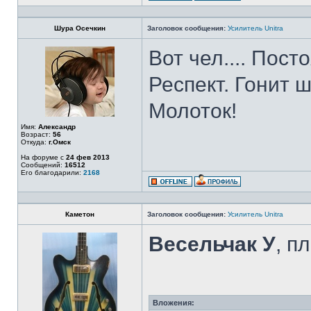
Шура Осечкин
Заголовок сообщения:
Усилитель Unitra
Вот чел.... Пост
Респект. Гонит ш
Молоток!
Имя:
Александр
Возраст:
56
Откуда:
г.Омск
На форуме с
24 фев 2013
Сообщений:
16512
Его благодарили:
2168
Каметон
Заголовок сообщения:
Усилитель Unitra
Весельчак У
, п
Вложения: