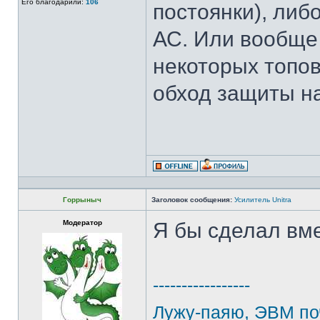
Его благодарили:
106
постоянки), либ
АС. Или вообще 
некоторых топов
обход защиты на
Горрыныч
Заголовок сообщения:
Усилитель Unitra
Модератор
Я бы сделал вм
-----------------
Лужу-паяю, ЭВМ по