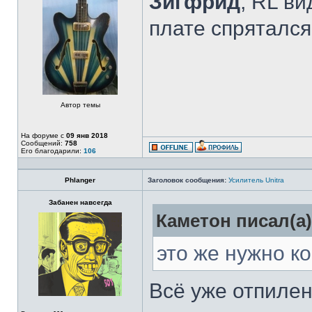
Зигфрид
, RL ви
плате спрятался
Автор темы
На форуме с
09 янв 2018
Сообщений:
758
Его благодарили:
106
Phlanger
Заголовок сообщения:
Усилитель Unitra
Забанен навсегда
Каметон писал(а)
это же нужно к
Всё уже отпилен