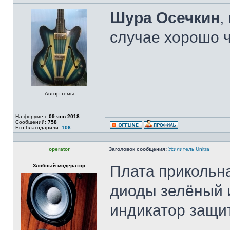
Шура Осечкин
,
случае хорошо ч
Автор темы
На форуме с
09 янв 2018
Сообщений:
758
Его благодарили:
106
operator
Заголовок сообщения:
Усилитель Unitra
Злобный модератор
Плата прикольна
диоды зелёный и
индикатор защи