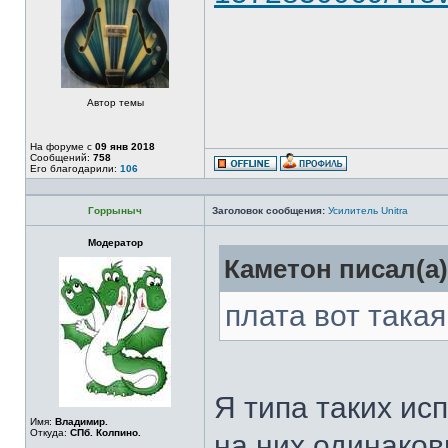
Автор темы
На форуме с
09 янв 2018
Сообщений:
758
Его благодарили:
106
Горрыныч
Заголовок сообщения:
Усилитель Unitra
Модератор
Каметон писал(а)
плата вот такая
Я типа таких ис
Имя:
Владимир.
Откуда:
СПб. Колпино.
на них одинако