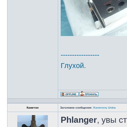
-----------------
Глухой.
Каметон
Заголовок сообщения:
Усилитель Unitra
Phlanger
, увы с