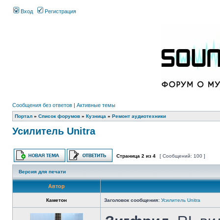
Вход
Регистрация
Сообщения без ответов
|
Активные темы
Портал
»
Список форумов
»
Кузница
»
Ремонт аудиотехники
Усилитель Unitra
Страница
2
из
4
[ Сообщений: 100 ]
Версия для печати
Автор
Каметон
Заголовок сообщения:
Усилитель Unitra