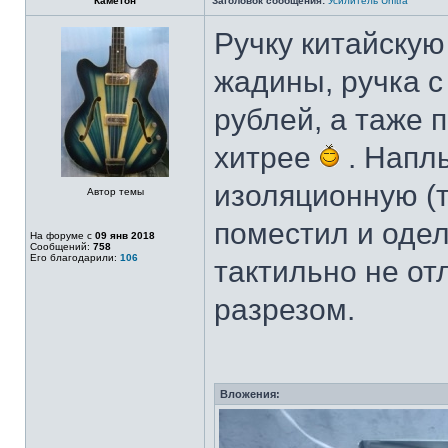
Каметон
Заголовок сообщения:
Усилитель Unitra
Ручку китайскую
жадины, ручка с
рублей, а таже п
хитрее
. Напл
изоляционную (т
Автор темы
поместил и одел
На форуме с
09 янв 2018
Сообщений:
758
Его благодарили:
106
тактильно не отл
разрезом.
Вложения: