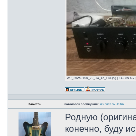
WP_20250106_20_14_46_Pro.jpg [ 142.85 КБ |
Каметон
Заголовок сообщения:
Усилитель Unitra
Родную (оригина
конечно, буду ис