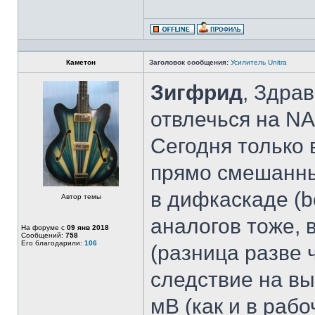
Каметон
Заголовок сообщения:
Усилитель Unitra
Зигфрид
, Здра
отвлечься на NA
Сегодня только в
прямо смешанны
в дифкаскаде (b
Автор темы
аналогов тоже,
На форуме с
09 янв 2018
Сообщений:
758
Его благодарили:
106
(разница разве ч
следствие на в
мВ (как и в рабо