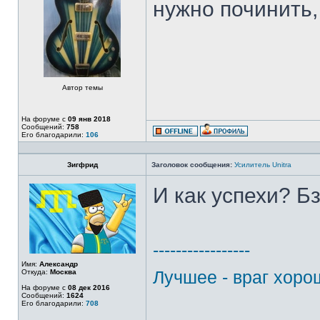
нужно починить,
Автор темы
На форуме с
09 янв 2018
Сообщений:
758
Его благодарили:
106
Зигфрид
Заголовок сообщения:
Усилитель Unitra
И как успехи? Б
-----------------
Имя:
Александр
Лучшее - враг хоро
Откуда:
Москва
На форуме с
08 дек 2016
Сообщений:
1624
Его благодарили:
708