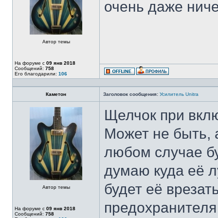
очень даже ничег
Автор темы
На форуме с
09 янв 2018
Сообщений:
758
Его благодарили:
106
Каметон
Заголовок сообщения:
Усилитель Unitra
Щелчок при вклю
Может не быть, 
любом случае бу
думаю куда её л
будет её врезать
Автор темы
предохранителя 
На форуме с
09 янв 2018
Сообщений:
758