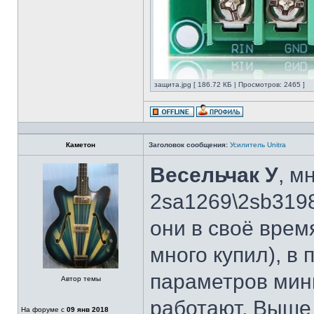
защита.jpg [ 186.72 КБ | Просмотров: 2465 ]
Каметон
Заголовок сообщения:
Усилитель Unitra
Весельчак У
, м
2sa1269\2sb3198
они в своё врем
много купил), в
параметров мини
Автор темы
работают. Выше
На форуме с
09 янв 2018