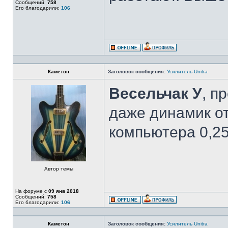
Сообщений:
758
Его благодарили:
106
Каметон
Заголовок сообщения:
Усилитель Unitra
Весельчак У
, п
даже динамик от
компьютера 0,25
Автор темы
На форуме с
09 янв 2018
Сообщений:
758
Его благодарили:
106
Каметон
Заголовок сообщения:
Усилитель Unitra