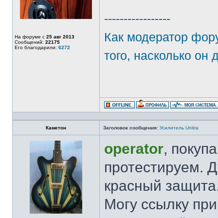
-----------------
Как модератор фору
На форуме с
25 авг 2013
Сообщений:
22175
Его благодарили:
6272
того, насколько он 
Каметон
Заголовок сообщения:
Усилитель Unitra
operator
, покуп
протестируем. Д
красный защита
Могу ссылку при