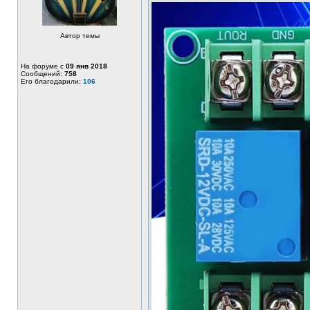
Автор темы
На форуме с
09 янв 2018
Сообщений:
758
Его благодарили:
106