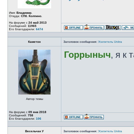
Имя:
Владимир.
Откуда:
СПб. Колпино.
На форуме с
24 май 2013
Сообщений:
11965
Его благодарили:
6474
Каметон
Заголовок сообщения:
Усилитель Unitra
Горрыныч
, я к
Автор темы
На форуме с
09 янв 2018
Сообщений:
758
Его благодарили:
106
Весельчак У
Заголовок сообщения:
Усилитель Unitra