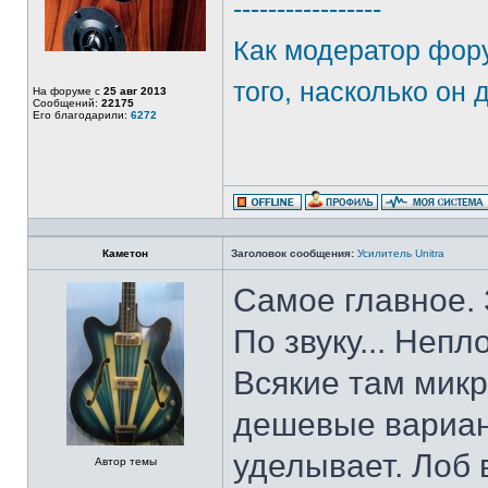
-----------------
Как модератор фору
того, насколько он 
На форуме с
25 авг 2013
Сообщений:
22175
Его благодарили:
6272
Каметон
Заголовок сообщения:
Усилитель Unitra
Самое главное. 
По звуку... Непл
Всякие там мик
дешевые вариан
уделывает. Лоб 
Автор темы