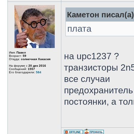
Каметон писал(а)
плата
Имя:
Павел
на upc1237 ?
Возраст:
59
Откуда:
солнечная Хакасия
транзисторы 2n5
На форуме с
20 дек 2016
Сообщений:
1557
Его благодарили:
584
все случаи
предохранитель 
постоянки, а то