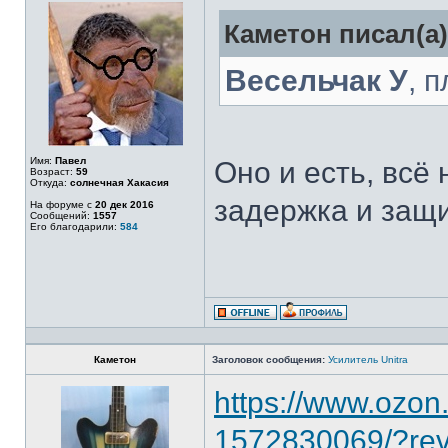
Каметон писал(а)
Весельчак У
, 
Имя:
Павел
Оно и есть, всё
Возраст:
59
Откуда:
солнечная Хакасия
задержка и защ
На форуме с
20 дек 2016
Сообщений:
1557
Его благодарили:
584
Каметон
Заголовок сообщения:
Усилитель Unitra
https://www.ozon.
1572830069/?re