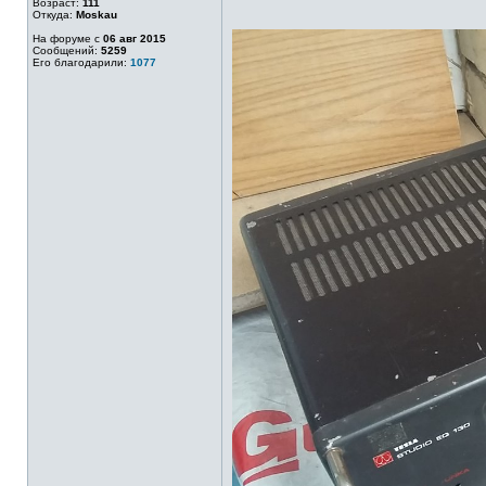
Возраст:
111
Откуда:
Moskau
На форуме с
06 авг 2015
Сообщений:
5259
Его благодарили:
1077