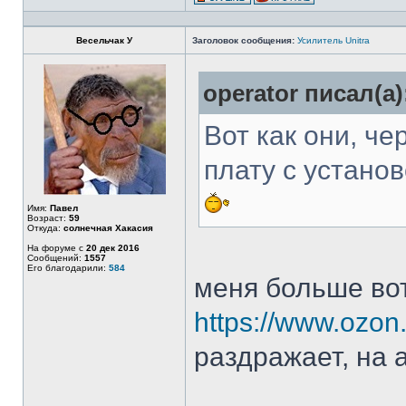
Весельчак У
Заголовок сообщения:
Усилитель Unitra
operator писал(а)
Вот как они, че
плату с установ
Имя:
Павел
Возраст:
59
Откуда:
солнечная Хакасия
На форуме с
20 дек 2016
Сообщений:
1557
Его благодарили:
584
меня больше вот
https://www.ozon.
раздражает, на 