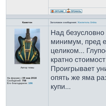
Каметон
Заголовок сообщения:
Усилитель Unitra
Над безусловно
минимум, пред е
целиком... Глуп
кратно стоимост
Проигрывает уни
Автор темы
опять же яма ра
На форуме с
09 янв 2018
Сообщений:
758
Его благодарили:
106
купи...