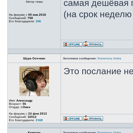
самая дешёвая 
Автор темы
(на срок неделю
На форуме с
09 янв 2018
Сообщений:
758
Его благодарили:
106
Шура Осечкин
Заголовок сообщения:
Усилитель Unitra
Это послание не 
Имя:
Александр
Возраст:
56
Откуда:
г.Омск
На форуме с
24 фев 2013
Сообщений:
16512
Его благодарили:
2168
Каметон
Заголовок сообщения:
Усилитель Unitra