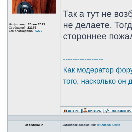
Так а тут не во
не делаете. Тогд
На форуме с
25 авг 2013
Сообщений:
22175
Его благодарили:
6272
стороннее пожа
-----------------
Как модератор фору
того, насколько он 
Весельчак У
Заголовок сообщения:
Усилитель Unitra