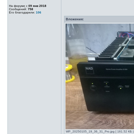
На форуме с
09 янв 2018
Сообщений:
758
Его благодарили:
106
Вложения:
WP_20250105_19_36_31_Pro.jpg [ 161.52 КБ |