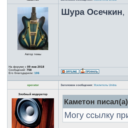
Шура Осечкин
,
Автор темы
На форуме с
09 янв 2018
Сообщений:
758
Его благодарили:
106
operator
Заголовок сообщения:
Усилитель Unitra
Злобный модератор
Каметон писал(а)
Могу ссылку пр