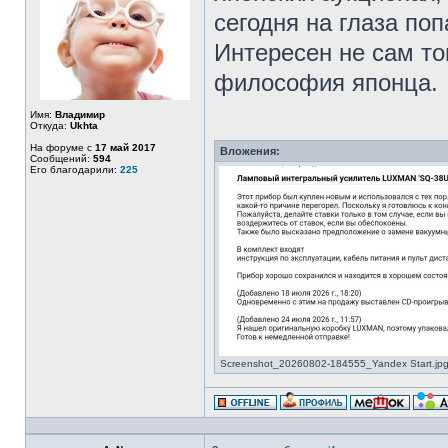
сегодня на глаза по
Интересен не сам то
философия японца.
Имя:
Владимир
Откуда:
Ukhta
На форуме с
17 май 2017
Вложения:
Сообщений:
594
Его благодарили:
225
Screenshot_20260802-184555_Yandex Start.jpg 