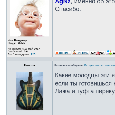
AgNz
, именно об эт
Спасибо.
Имя:
Владимир
Откуда:
Ukhta
На форуме с
17 май 2017
Сообщений:
594
Его благодарили:
225
Каметон
Заголовок сообщения:
Интересные лоты на аук
Какие молодцы эти я
если ты готовишься 
Лажа и туфта переку