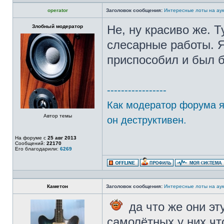
operator
Заголовок сообщения:
Интересные лоты на аук
Злобный модератор
Не, ну красиво же. Т
слесарные работы. Я
приспособил и был 
-----------------
Как модератор форума я 
Автор темы
он деструктивен.
На форуме с
25 авг 2013
Сообщений:
22170
Его благодарили:
6269
Каметон
Заголовок сообщения:
Интересные лоты на аук
да что же они эт
самолётных у них что