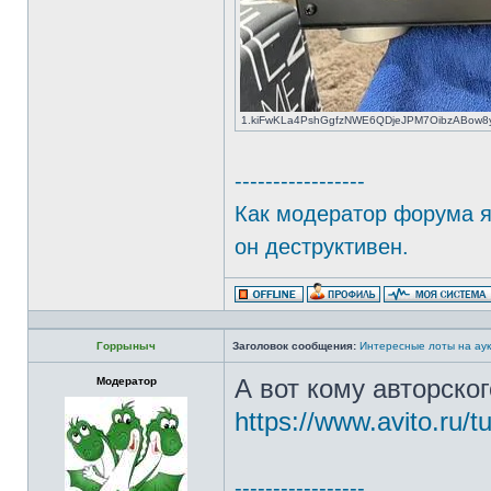
1.kiFwKLa4PshGgfzNWE6QDjeJPM7OibzABow8ysC
-----------------
Как модератор форума я 
он деструктивен.
Горрыныч
Заголовок сообщения:
Интересные лоты на аук
Модератор
А вот кому авторско
https://www.avito.ru/
-----------------