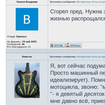
Чернов Владимир
Заголовок сообщения:
Интересные лоты на аук
Сгорел пред. Нужна
жизнью распрощалс
Откуда:
Барнаул
На форуме с
15 май 2025
Сообщений:
46
Его благодарили:
21
Каметон
Заголовок сообщения:
Интересные лоты на аук
Я, вот сейчас подум
Просто машинный пе
идеализирует). Помн
мотоцикла, звоню: "м
"- я девятый десяток
мне давно всё, прие