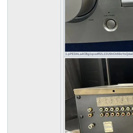
1.pPEDALa4CBg1qcodR2L22UShCh69oYoQdaQKGr