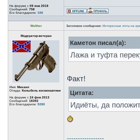
На форуме с
09 янв 2018
Сообщений:
758
Его благодарили:
106
Walther
Заголовок сообщения:
Интересные лоты на аук
Модератор-ветеран
Каметон писал(а):
Лажа и туфта перек
Факт!
Имя:
Михаил
Откуда:
Колыбель космонавтики
Цитата:
На форуме с
24 фев 2013
Сообщений:
18392
Идиёты, да положит
Его благодарили:
9280
-----------------