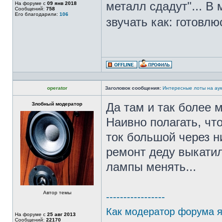
металл сдадут"... В
На форуме с
09 янв 2018
Сообщений:
758
Его благодарили:
106
звучать как: готовл
operator
Заголовок сообщения:
Интересные лоты на аук
Злобный модератор
Да там и так более 
Наивно полагать, чт
ток большой через н
ремонт деду выкатил
лампы менять...
Автор темы
-----------------
Как модератор форума я 
На форуме с
25 авг 2013
Сообщений:
22170