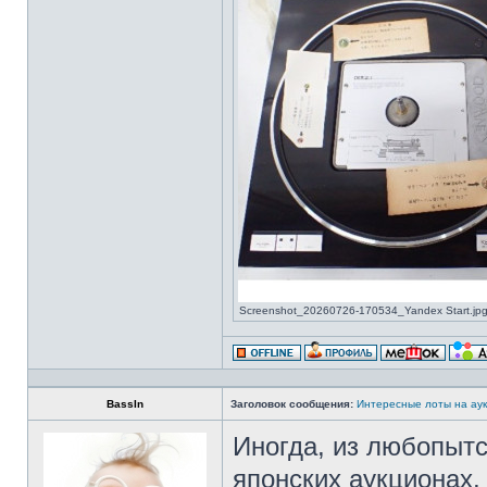
Screenshot_20260726-170534_Yandex Start.jpg 
BassIn
Заголовок сообщения:
Интересные лоты на аук
Иногда, из любопытс
японских аукционах,