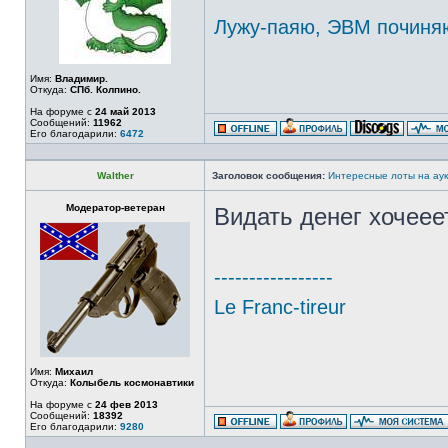
Лужу-паяю, ЭВМ починя
Имя:
Владимир.
Откуда:
СПб. Колпино.
На форуме с
24 май 2013
Сообщений:
11962
Его благодарили:
6472
Walther
Заголовок сообщения:
Интересные лоты на аук
Модератор-ветеран
Видать денег хочееет
-----------------
Le Franc-tireur
Имя:
Михаил
Откуда:
Колыбель космонавтики
На форуме с
24 фев 2013
Сообщений:
18392
Его благодарили:
9280