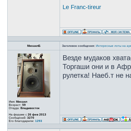
Le Franc-tireur
МихаилБ
Заголовок сообщения:
Интересные лоты на аук
Везде мудаков хват
Торгаши они и в Афр
рулетка! Наеб.т не 
Имя:
Михаил
Возраст:
59
Откуда:
Владивосток
На форуме с
26 фев 2013
Сообщений:
3270
Его благодарили:
1293