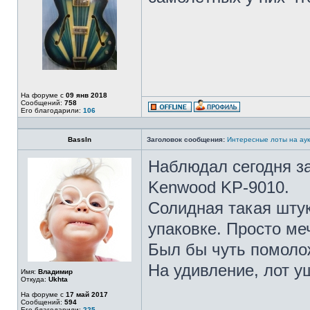
На форуме с
09 янв 2018
Сообщений:
758
Его благодарили:
106
BassIn
Заголовок сообщения:
Интересные лоты на аук
Наблюдал сегодня за
Kenwood KP-9010.
Солидная такая штук
упаковке. Просто ме
Был бы чуть помолож
На удивление, лот у
Имя:
Владимир
Откуда:
Ukhta
На форуме с
17 май 2017
Сообщений:
594
Его благодарили:
225