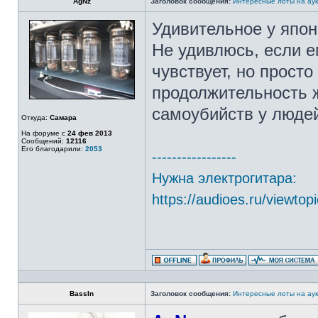
AgNz
Заголовок сообщения:
Интересные лоты на аук
Удивительное у японц
Не удивлюсь, если е
чувствует, но прост
продолжительность 
самоубийств у людей
Откуда:
Самара
На форуме с
24 фев 2013
Сообщений:
12116
Его благодарили:
2053
-----------------
Нужна электрогитара:
https://audioes.ru/viewto
BassIn
Заголовок сообщения:
Интересные лоты на аук