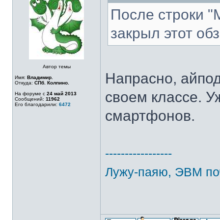
После строки "
закрыл этот об
Автор темы
Напрасно, айпод
Имя:
Владимир.
Откуда:
СПб. Колпино.
своем классе. У
На форуме с
24 май 2013
Сообщений:
11962
Его благодарили:
6472
смартфонов.
-----------------
Лужу-паяю, ЭВМ по