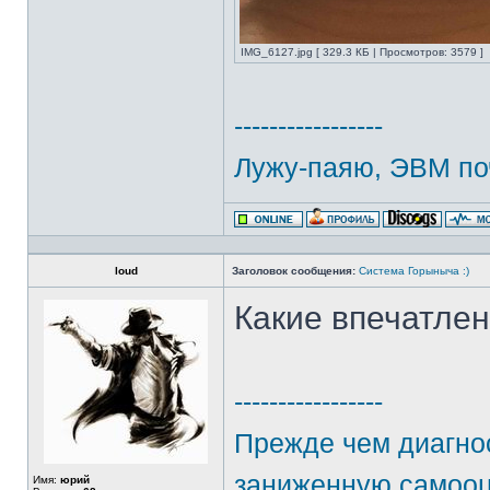
IMG_6127.jpg [ 329.3 КБ | Просмотров: 3579 ]
-----------------
Лужу-паяю, ЭВМ по
loud
Заголовок сообщения:
Система Горыныча :)
Какие впечатле
-----------------
Прежде чем диагнос
заниженную самооц
Имя:
юрий