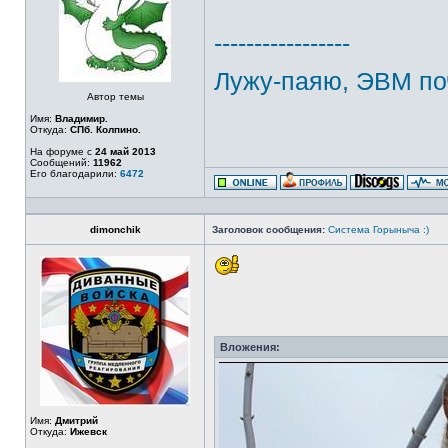
-----------------
Лужу-паяю, ЭВМ по
Автор темы
Имя:
Владимир.
Откуда:
СПб. Колпино.
На форуме с
24 май 2013
Сообщений:
11962
Его благодарили:
6472
dimonchik
Заголовок сообщения:
Система Горыныча :)
Вложения:
Имя:
Дмитрий
Откуда:
Ижевск