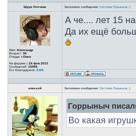
Шура Осечкин
Заголовок сообщения:
Система Горыныча :)
А че.... лет 15 
Да их ещё больше
Имя:
Александр
Возраст:
56
Откуда:
г.Омск
На форуме с
24 фев 2013
Сообщений:
16508
Его благодарили:
2166
алек-сей
Заголовок сообщения:
Система Горыныча :)
Горрыныч писал(
Во какая игруш