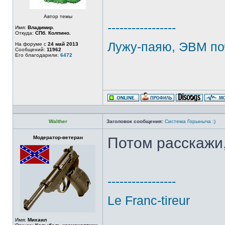
Автор темы
-----------------
Имя:
Владимир.
Откуда:
СПб. Колпино.
Лужу-паяю, ЭВМ по
На форуме с
24 май 2013
Сообщений:
11962
Его благодарили:
6472
Walther
Заголовок сообщения:
Система Горыныча :)
Модератор-ветеран
Потом расскажи
-----------------
Le Franc-tireur
Имя:
Михаил