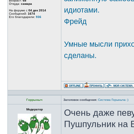
Возраст:
68
Откуда:
самара
идиотами.
На форуме с
04 дек 2014
Сообщений:
1674
Его благодарили:
936
Фрейд
Умные мысли приход
сделаны.
Горрыныч
Заголовок сообщения:
Система Горыныча :)
Модератор
Очень даже певу
Пушпульник на E