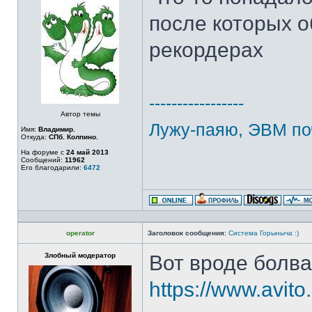
после которых 
рекордерах
-----------------
Автор темы
Лужу-паяю, ЭВМ по
Имя:
Владимир.
Откуда:
СПб. Колпино.
На форуме с
24 май 2013
Сообщений:
11962
Его благодарили:
6472
operator
Заголовок сообщения:
Система Горыныча :)
Злобный модератор
Вот вроде болва
https://www.avito