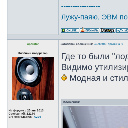
-----------------
Лужу-паяю, ЭВМ по
operator
Заголовок сообщения:
Система Горыныча :)
Злобный модератор
Где то были "лод
Видимо утилизир
Модная и стил
Вложения:
На форуме с
25 авг 2013
Сообщений:
22170
Его благодарили:
6269