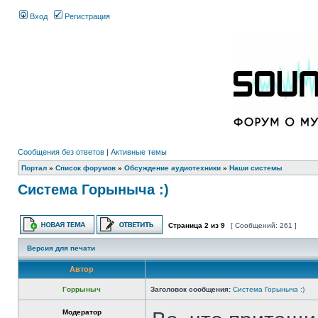
Вход
Регистрация
Сообщения без ответов
|
Активные темы
Портал
»
Список форумов
»
Обсуждение аудиотехники
»
Наши системы
Система Горыныча :)
Страница
2
из
9
[ Сообщений: 261 ]
Версия для печати
Автор
Горрыныч
Заголовок сообщения:
Система Горыныча :)
Модератор