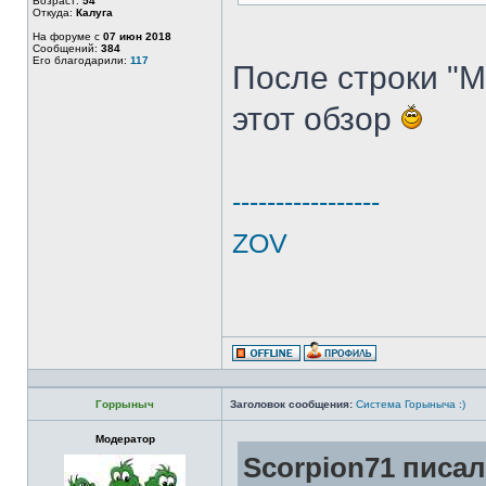
Возраст:
54
Откуда:
Калуга
На форуме с
07 июн 2018
Сообщений:
384
Его благодарили:
117
После строки "М
этот обзор
-----------------
ZOV
Горрыныч
Заголовок сообщения:
Система Горыныча :)
Модератор
Scorpion71 писал