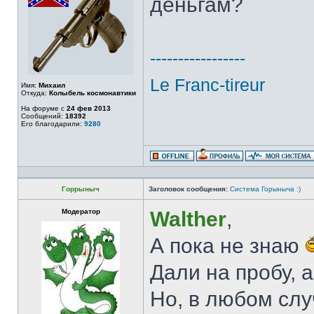
деньгам?
-----------------
Le Franc-tireur
Имя:
Михаил
Откуда:
Колыбель космонавтики
На форуме с
24 фев 2013
Сообщений:
18392
Его благодарили:
9280
Горрыныч
Заголовок сообщения:
Система Горыныча :)
Модератор
Walther
,
А пока не знаю
Дали на пробу, а
Но, в любом слу