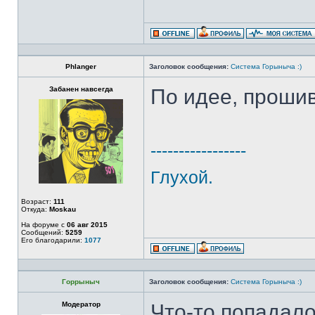
Phlanger
Заголовок сообщения:
Система Горыныча :)
Забанен навсегда
По идее, прошив
-----------------
Глухой.
Возраст:
111
Откуда:
Moskau
На форуме с
06 авг 2015
Сообщений:
5259
Его благодарили:
1077
Горрыныч
Заголовок сообщения:
Система Горыныча :)
Модератор
Что-то попадало