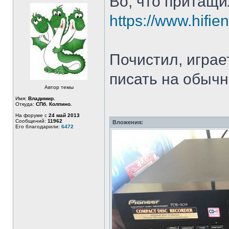
Во, что притащи
https://www.hifie
Почистил, играет
писать на обыч
Автор темы
Имя:
Владимир.
Откуда:
СПб. Колпино.
На форуме с
24 май 2013
Сообщений:
11962
Вложения:
Его благодарили:
6472