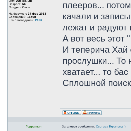
Имя:
Александр
плееров... потом
Возраст:
56
Откуда:
г.Омск
качали и записы
На форуме с
24 фев 2013
Сообщений:
16508
Его благодарили:
2166
лежат и радуют и
А вот весь этот 
И теперича Хай
прослушки... То 
хватает... то бас
Сплошной поиск
Горрыныч
Заголовок сообщения:
Система Горыныча :)