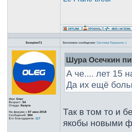
Scorpion71
Заголовок сообщения:
Система Горыныча :)
Шура Осечкин пи
А че.... лет 15
Да их ещё больш
Имя:
Олег
Возраст:
54
Откуда:
Калуга
Так в том то и 
На форуме с
07 июн 2018
Сообщений:
384
Его благодарили:
117
якобы новыми фо