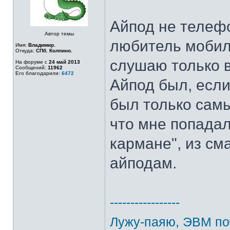
Айпод не телефо
Автор темы
любитель мобил
Имя:
Владимир.
Откуда:
СПб. Колпино.
слушаю только в
На форуме с
24 май 2013
Сообщений:
11962
Его благодарили:
6472
Айпод был, если
был только сам
что мне попадал
кармане", из см
айподам.
-----------------
Лужу-паяю, ЭВМ по