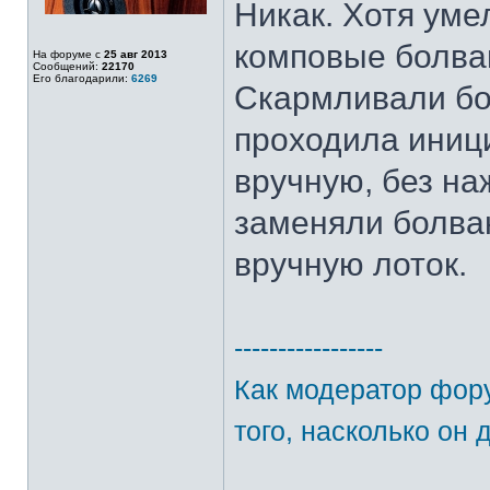
Никак. Хотя уме
комповые болван
На форуме с
25 авг 2013
Сообщений:
22170
Его благодарили:
6269
Скармливали бол
проходила иниц
вручную, без на
заменяли болва
вручную лоток.
-----------------
Как модератор фору
того, насколько он 