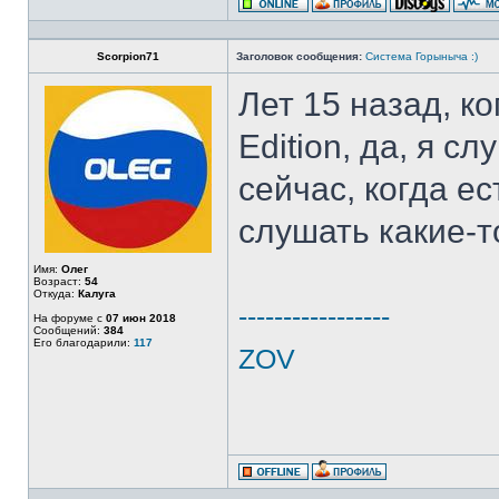
Scorpion71
Заголовок сообщения:
Система Горыныча :)
Лет 15 назад, к
Edition, да, я с
сейчас, когда е
слушать какие-т
Имя:
Олег
Возраст:
54
Откуда:
Калуга
-----------------
На форуме с
07 июн 2018
Сообщений:
384
Его благодарили:
117
ZOV