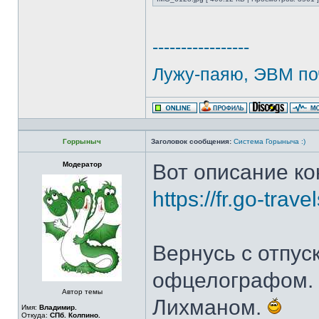
-----------------
Лужу-паяю, ЭВМ по
Горрыныч
Заголовок сообщения:
Система Горыныча :)
Модератор
Вот описание ко
https://fr.go-tra
Вернусь с отпус
офцелографом. 
Автор темы
Лихманом.
Имя:
Владимир.
Откуда:
СПб. Колпино.