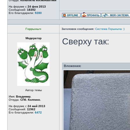
Откуда:
Колыбель космонавтики
На форуме с
24 фев 2013
Сообщений:
18392
Его благодарили:
9280
Горрыныч
Заголовок сообщения:
Система Горыныча :)
Модератор
Сверху так:
Вложения:
Автор темы
Имя:
Владимир.
Откуда:
СПб. Колпино.
На форуме с
24 май 2013
Сообщений:
11962
Его благодарили:
6472