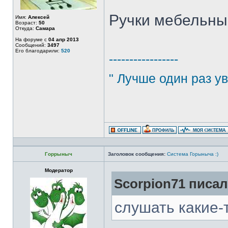
Ручки мебельн
Имя:
Алексей
Возраст:
50
Откуда:
Самара
На форуме с
04 апр 2013
Сообщений:
3497
Его благодарили:
520
-----------------
" Лучше один раз ув
Горрыныч
Заголовок сообщения:
Система Горыныча :)
Модератор
Scorpion71 писал
слушать какие