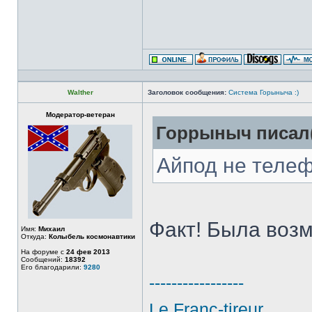
Walther
Заголовок сообщения:
Система Горыныча :)
Модератор-ветеран
Горрыныч писал(
Айпод не телеф
Факт! Была возм
Имя:
Михаил
Откуда:
Колыбель космонавтики
На форуме с
24 фев 2013
Сообщений:
18392
Его благодарили:
9280
-----------------
Le Franc-tireur