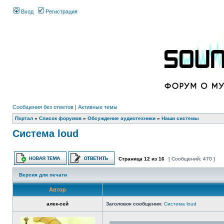
Вход
Регистрация
Сообщения без ответов
|
Активные темы
Портал
»
Список форумов
»
Обсуждение аудиотехники
»
Наши системы
Система loud
Страница
12
из
16
[ Сообщений: 470 ]
Версия для печати
Автор
алек-сей
Заголовок сообщения:
Система loud