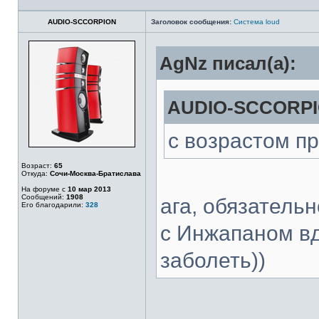
AUDIO-SCCORPION
Заголовок сообщения:
Система loud
AgNz писал(а):
AUDIO-SCCORPIO
с возрастом п
Возраст:
65
Откуда:
Сочи-Москва-Братислава
На форуме с
10 мар 2013
Сообщений:
1908
ага, обязательн
Его благодарили:
328
с Инжапаном вд
заболеть))