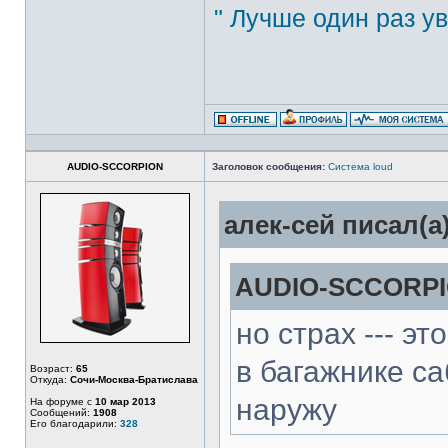
" Лучше один раз ув
AUDIO-SCCORPION
Заголовок сообщения:
Система loud
алек-сей писал(а)
AUDIO-SCCORPIO
но страх --- э
в багажнике са
Возраст:
65
Откуда:
Сочи-Москва-Братислава
наружу
На форуме с
10 мар 2013
Сообщений:
1908
Его благодарили:
328