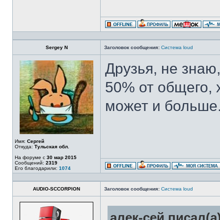
Sergey N
Заголовок сообщения:
Система loud
Друзья, не знаю,
50% от общего, 
может и больше
Имя:
Сергей
Откуда:
Тульская обл.
На форуме с
30 мар 2015
Сообщений:
2319
Его благодарили:
1074
AUDIO-SCCORPION
Заголовок сообщения:
Система loud
алек-сей писал(а)