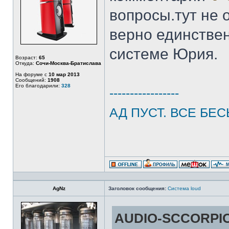
вопросы.тут не 
верно единствен
системе Юрия.
Возраст:
65
Откуда:
Сочи-Москва-Братислава
На форуме с
10 мар 2013
Сообщений:
1908
Его благодарили:
328
-----------------
АД ПУСТ. ВСЕ БЕС
AgNz
Заголовок сообщения:
Система loud
AUDIO-SCCORPIO