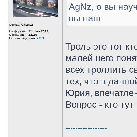
AgNz, о вы науч
вы наш
Откуда:
Самара
На форуме с
24 фев 2013
Сообщений:
12119
Его благодарили:
2053
Троль это тот кт
малейшего понят
всех троллить с
тех, что в данн
Юрия, впечатлен
Вопрос - кто тут
-----------------