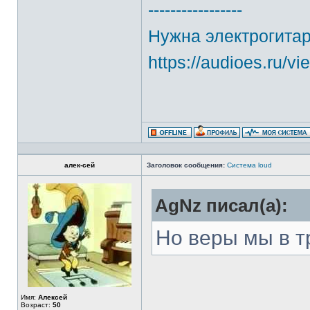
-----------------
Нужна электрогитар
https://audioes.ru/v
алек-сей
Заголовок сообщения:
Система loud
AgNz писал(а):
Но веры мы в т
Имя:
Алексей
Возраст:
50