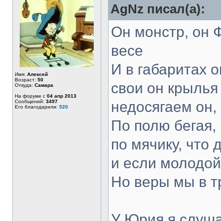
AgNz писал(а):
Он монстр, он Ф
весе
И в габаритах 
Имя:
Алексей
Возраст:
50
свои он крылья 
Откуда:
Самара
На форуме с
04 апр 2013
Сообщений:
3497
недосягаем он,
Его благодарили:
520
По полю бегая,
по мячику, что
и если молодой 
Но веры мы в т
У Юрия я слуша