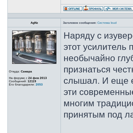
AgNz
Заголовок сообщения:
Система loud
Наряду с изуве
этот усилитель 
необычайно глуб
признаться чест
Откуда:
Самара
слышал. И еще е
На форуме с
24 фев 2013
Сообщений:
12119
Его благодарили:
2053
эти современны
многим традици
принятым под л