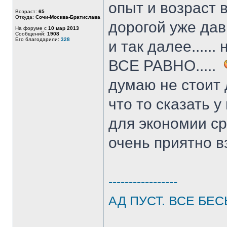
опыт и возраст в
Возраст:
65
Откуда:
Сочи-Москва-Братислава
дорогой уже дав
На форуме с
10 мар 2013
Сообщений:
1908
Его благодарили:
328
и так далее....
ВСЕ РАВНО.....
думаю не стоит 
что то сказать 
для экономии ср
очень приятно в
-----------------
АД ПУСТ. ВСЕ БЕС