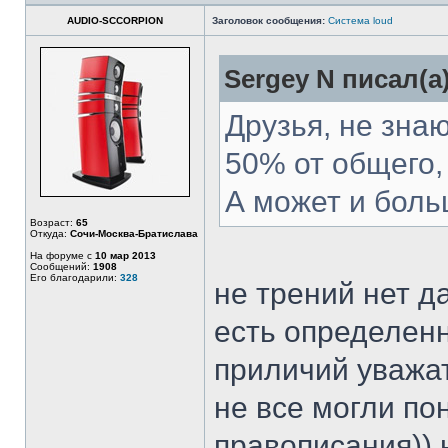
AUDIO-SCCORPION
Заголовок сообщения:
Система loud
Sergey N писал(а)
Друзья, не знаю
50% от общего,
А может и бол
Возраст:
65
Откуда:
Сочи-Москва-Братислава
На форуме с
10 мар 2013
Сообщений:
1908
Его благодарили:
328
не трений нет д
есть определен
приличий уважат
не все могли по
правописания)) 