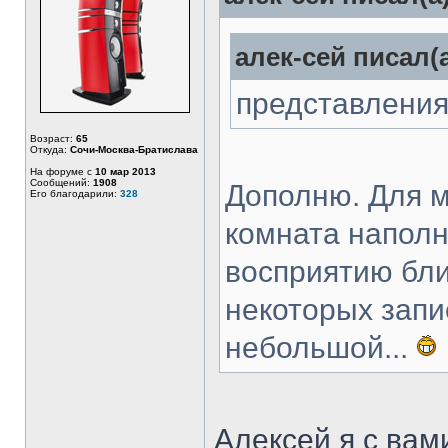
алек-сей писал(а
представления
Возраст:
65
Откуда:
Сочи-Москва-Братислава
На форуме с
10 мар 2013
Сообщений:
1908
Дополню. Для м
Его благодарили:
328
комната наполн
восприятию бл
некоторых запи
небольшой...
Алексей я с вам