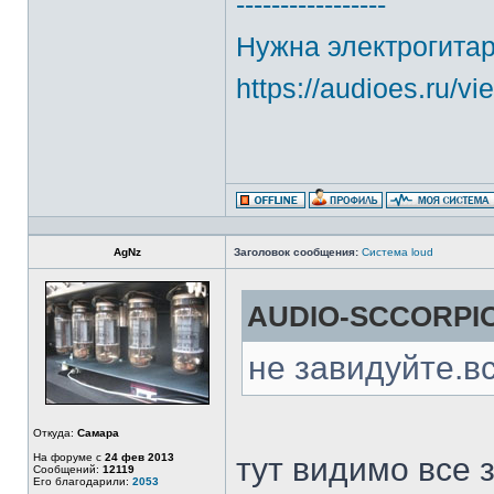
-----------------
Нужна электрогитар
https://audioes.ru/v
AgNz
Заголовок сообщения:
Система loud
AUDIO-SCCORPIO
не завидуйте.в
Откуда:
Самара
На форуме с
24 фев 2013
тут видимо все 
Сообщений:
12119
Его благодарили:
2053