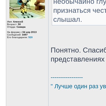
необычайно глу
признаться чес
слышал.
Имя:
Алексей
Возраст:
50
Откуда:
Самара
На форуме с
04 апр 2013
Сообщений:
3497
Его благодарили:
520
Понятно. Спасиб
представлениях 
-----------------
" Лучше один раз ув