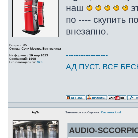
наш
эт
по ---- скупить 
внезапно.
Возраст:
65
Откуда:
Сочи-Москва-Братислава
-----------------
На форуме с
10 мар 2013
Сообщений:
1908
Его благодарили:
328
АД ПУСТ. ВСЕ БЕС
AgNz
Заголовок сообщения:
Система loud
AUDIO-SCCORPIO