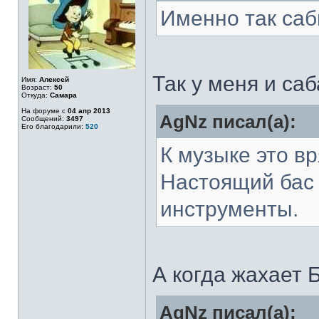
Именно так са
Так у меня и саб
Имя:
Алексей
Возраст:
50
Откуда:
Самара
На форуме с
04 апр 2013
AgNz писал(а):
Сообщений:
3497
Его благодарили:
520
К музыке это в
Настоящий бас 
инструменты.
А когда жахает 
AgNz писал(а):