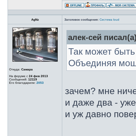
AgNz
Заголовок сообщения:
Система loud
алек-сей писал(а)
Так может быть
Объединяя мощь
Откуда:
Самара
На форуме с
24 фев 2013
Сообщений:
12119
Его благодарили:
2053
зачем? мне ниче
и даже два - уж
и уж давно пове