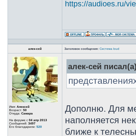
https://audioes.ru/v
алек-сей
Заголовок сообщения:
Система loud
алек-сей писал(а)
представлениях
Дополню. Для ме
Имя:
Алексей
Возраст:
50
Откуда:
Самара
наполняется нек
На форуме с
04 апр 2013
Сообщений:
3497
Его благодарили:
520
ближе к телесн