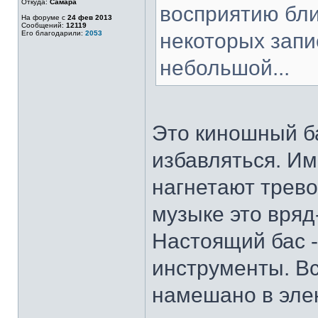
Откуда:
Самара
восприятию бл
На форуме с
24 фев 2013
Сообщений:
12119
Его благодарили:
2053
некоторых запи
небольшой...
Это киношный ба
избавляться. Им
нагнетают трев
музыке это вряд
Настоящий бас -
инструменты. Вс
намешано в элек