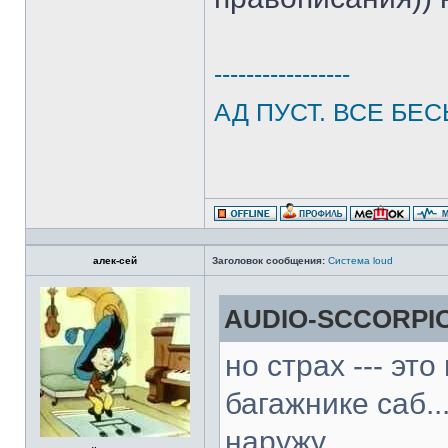
-----------------
АД ПУСТ. ВСЕ БЕС
алек-сей
Заголовок сообщения:
Система loud
AUDIO-SCCORPIO
но страх --- эт
багажнике саб.
наружу