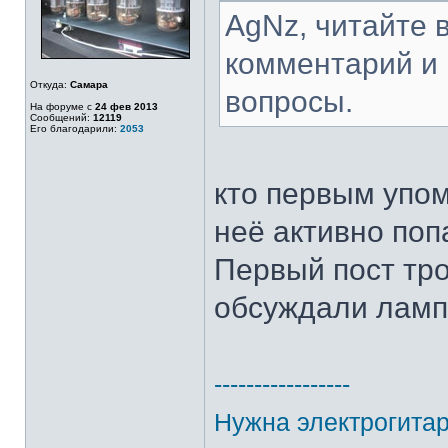
AgNz, читайте в
комментарий и 
Откуда:
Самара
вопросы.
На форуме с
24 фев 2013
Сообщений:
12119
Его благодарили:
2053
кто первым упом
неё активно поп
Первый пост тро
обсуждали лампу
-----------------
Нужна электрогитар