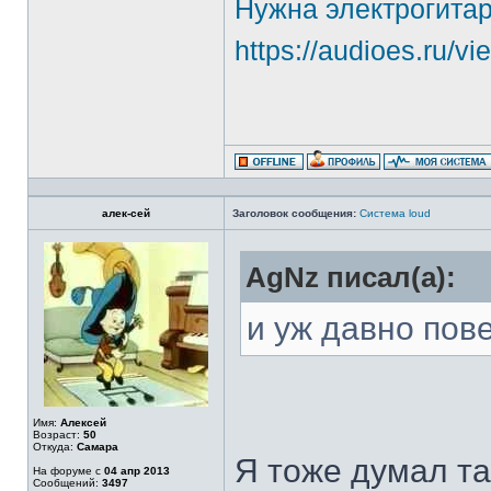
Нужна электрогитар
https://audioes.ru/v
алек-сей
Заголовок сообщения:
Система loud
AgNz писал(а):
и уж давно пов
Имя:
Алексей
Возраст:
50
Откуда:
Самара
Я тоже думал так
На форуме с
04 апр 2013
Сообщений:
3497