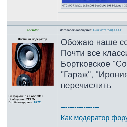
070a0073cb2d1c2fc0981ee2b9b19886.jpeg [ 36.
operator
Заголовок сообщения:
Кинематограф СССР
Злобный модератор
Обожаю наше со
Почти все класс
Бортковское "Со
"Гараж", "Ирония
перечислить
На форуме с
25 авг 2013
Сообщений:
22175
Его благодарили:
6272
-----------------
Как модератор фору