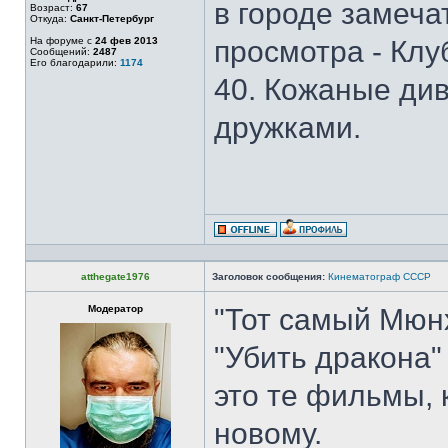
в городе замеча
Возраст:
67
Откуда:
Санкт-Петербург
На форуме с
24 фев 2013
просмотра - Клу
Сообщений:
2487
Его благодарили:
1174
40. Кожаные див
дружками.
atthegate1976
Заголовок сообщения:
Кинематограф СССР
Модератор
"Тот самый Мюнх
"Убить дракона"
это те фильмы,
новому.