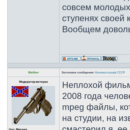
совсем молодых
ступенях своей 
Вообщем доволь
Walther
Заголовок сообщения:
Кинематограф СССР
Модератор-ветеран
Неплохой фильм
2008 года челов
mpeg файлы, ко
на студии, на и
смастерил я, ее
Имя:
Михаил