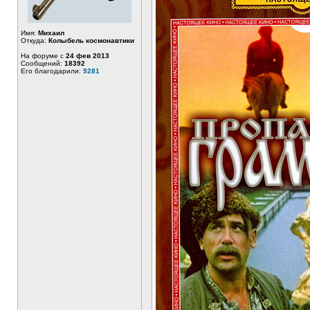
Имя:
Михаил
Откуда:
Колыбель космонавтики
На форуме с
24 фев 2013
Сообщений:
18392
Его благодарили:
9281