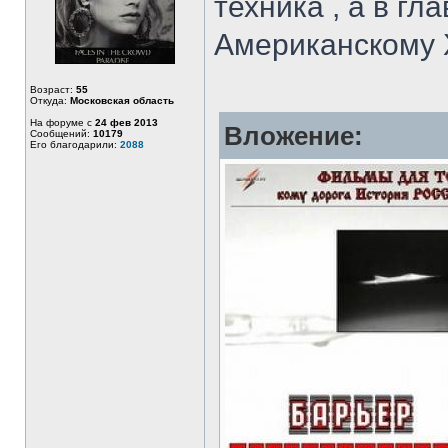
техника , а в г
Американскому 
Возраст:
55
Откуда:
Московская область
На форуме с
24 фев 2013
Вложение:
Сообщений:
10179
Его благодарили:
2088