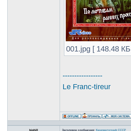
001.jpg [ 148.48 К
-----------------
Le Franc-tireur
bighill
Заголовок сообщения:
Кинематограф СССР