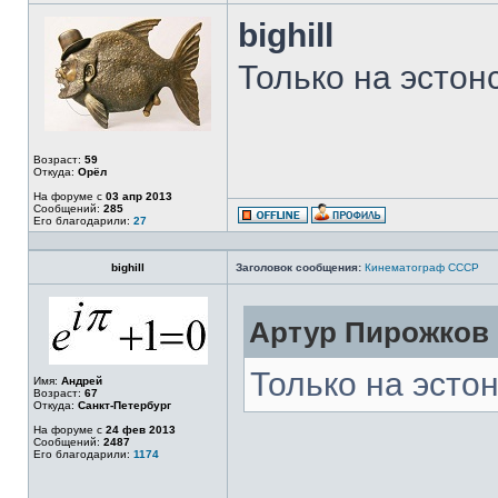
bighill
Только на эстон
Возраст:
59
Откуда:
Орёл
На форуме с
03 апр 2013
Сообщений:
285
Его благодарили:
27
bighill
Заголовок сообщения:
Кинематограф СССР
Артур Пирожков 
Только на эсто
Имя:
Андрей
Возраст:
67
Откуда:
Санкт-Петербург
На форуме с
24 фев 2013
Сообщений:
2487
Его благодарили:
1174