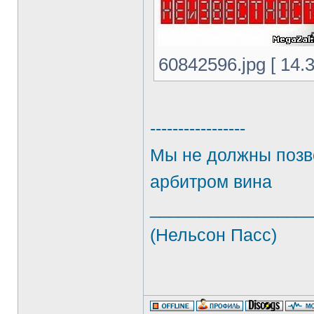
60842596.jpg [ 14.
-----------------
Мы не должны позво
арбитром вина
________________
(Нельсон Пасс)