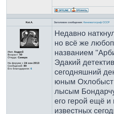
Kot.A.
Заголовок сообщения:
Кинематограф СССР
Недавно наткнул
но всё же любо
названием "Арби
Имя:
Андрей
Возраст:
50
Откуда:
Самара
Эдакий детектив
На форуме с
24 сен 2013
Сообщений:
80
Его благодарили:
6
сегодняшний ден
юным Охлобысти
лысым Бондарчук
его герой ещё и
известных сего