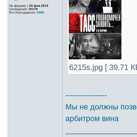
На форуме с
24 фев 2013
Сообщений:
10179
Его благодарили:
2088
6215s.jpg [ 39.71 
-----------------
Мы не должны позво
арбитром вина
________________