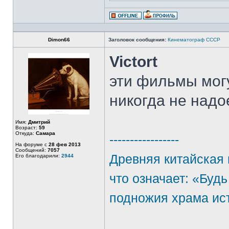
Dimon66
Заголовок сообщения:
Кинематограф СССР
Victort
эти фильмы могу
никогда не над
Имя:
Дмитрий
Возраст:
59
Откуда:
Самара
-----------------
На форуме с
28 фев 2013
Сообщений:
7057
Древняя китайская 
Его благодарили:
2944
что означает: «Будь
подножия храма ис