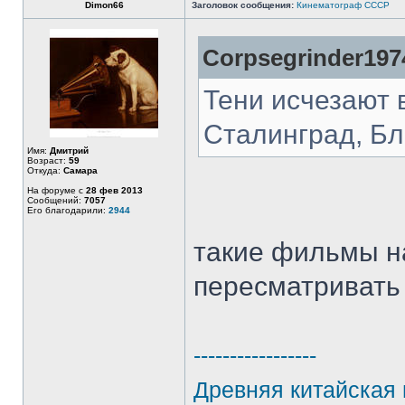
Dimon66
Заголовок сообщения:
Кинематограф СССР
Corpsegrinder197
Тени исчезают 
Сталинград, Б
Имя:
Дмитрий
Возраст:
59
Откуда:
Самара
На форуме с
28 фев 2013
Сообщений:
7057
Его благодарили:
2944
такие фильмы н
пересматриват
-----------------
Древняя китайская 