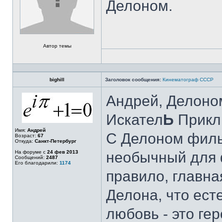
Делоном.
Автор темы
bighill
Заголовок сообщения:
Кинематограф СССР
Андрей, Делоно
Искател
Ь
Прикл
Имя:
Андрей
С Делоном фильм
Возраст:
67
Откуда:
Санкт-Петербург
На форуме с
24 фев 2013
необычный для 
Сообщений:
2487
Его благодарили:
1174
правило, главна
Делона, что ест
любовь - это ге