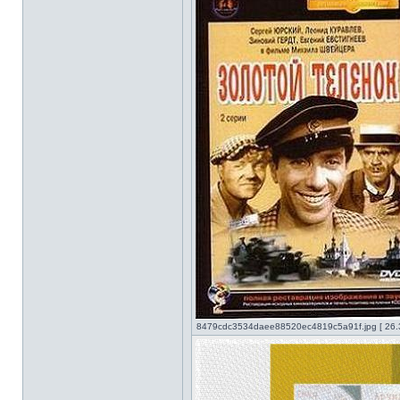
8479cdc3534daee88520ec4819c5a91f.jpg [ 26.3