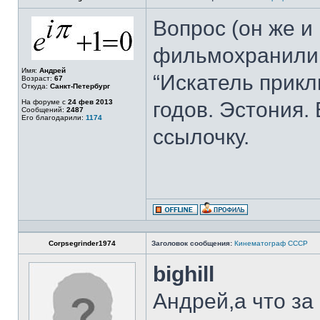
Вопрос (он же и
фильмохранилищ
Имя:
Андрей
“Искатель прикл
Возраст:
67
Откуда:
Санкт-Петербург
На форуме с
24 фев 2013
годов. Эстония.
Сообщений:
2487
Его благодарили:
1174
ссылочку.
Corpsegrinder1974
Заголовок сообщения:
Кинематограф СССР
bighill
Андрей,а что за