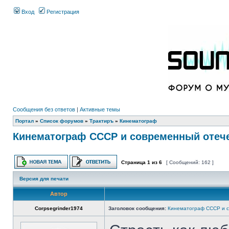
Вход
Регистрация
Сообщения без ответов
|
Активные темы
Портал
»
Список форумов
»
Трактиръ
»
Кинематограф
Кинематограф СССР и современный отеч
Страница
1
из
6
[ Сообщений: 162 ]
Версия для печати
Автор
Corpsegrinder1974
Заголовок сообщения:
Кинематограф СССР и с