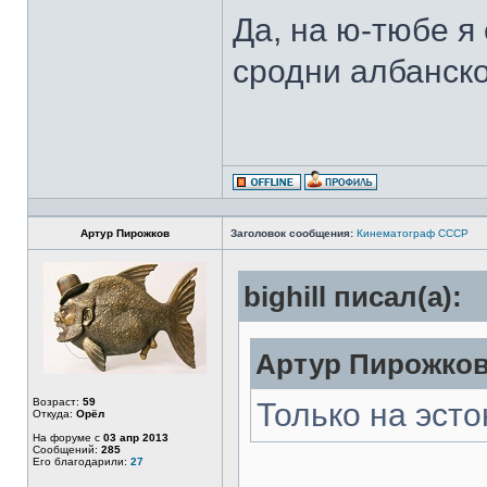
Да, на ю-тюбе я
сродни албанско
Артур Пирожков
Заголовок сообщения:
Кинематограф СССР
bighill писал(а):
Артур Пирожков
Возраст:
59
Только на эсто
Откуда:
Орёл
На форуме с
03 апр 2013
Сообщений:
285
Его благодарили:
27