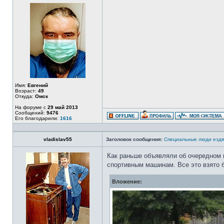
Имя:
Евгений
Возраст:
49
Откуда:
Омск
На форуме с
29 май 2013
Сообщений:
9476
Его благодарили:
1616
vladislav55
Заголовок сообщения:
Специальные люди ездя
Как раньше объявляли об очередном 
спортивным машинам. Все это взято б
Вложение: