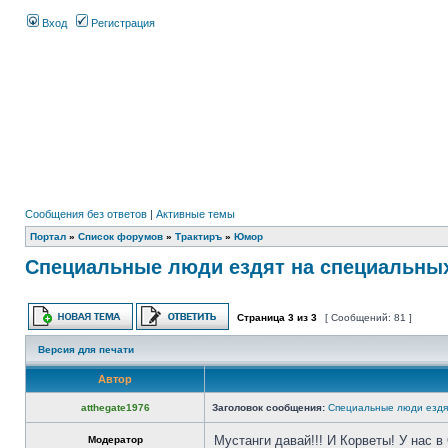
Вход
Регистрация
Сообщения без ответов
|
Активные темы
Портал
»
Список форумов
»
Трактиръ
»
Юмор
Специальные люди ездят на специальны
Страница
3
из
3
[ Сообщений: 81 ]
Версия для печати
Автор
atthegate1976
Заголовок сообщения:
Специальные люди ездя
Мустанги давай!!! И Корветы! У нас в
Модератор