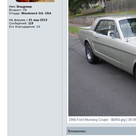
Имя:
Владимир
Возраст:
71
Откуда:
Woodstock GA. USA
На форуме с
01 мар 2013
Сообщений:
119
Его благодарили:
14
1966 Ford Mustang Coupe - $6950.jpg [ 38.5
Вложение: