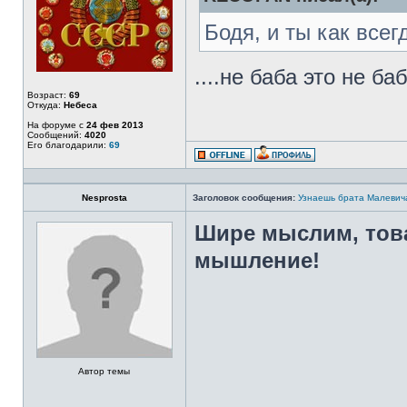
Бодя, и ты как все
....не баба это не баб
Возраст:
69
Откуда:
Небеса
На форуме с
24 фев 2013
Сообщений:
4020
Его благодарили:
69
Nesprosta
Заголовок сообщения:
Узнаешь брата Малевич
Шире мыслим, тов
мышление!
Автор темы