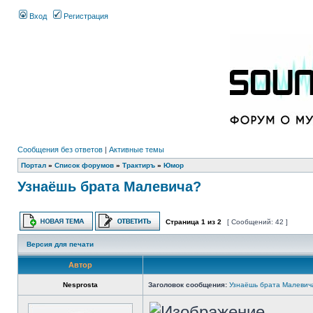
Вход
Регистрация
Сообщения без ответов
|
Активные темы
Портал
»
Список форумов
»
Трактиръ
»
Юмор
Узнаёшь брата Малевича?
Страница
1
из
2
[ Сообщений: 42 ]
Версия для печати
Автор
Nesprosta
Заголовок сообщения:
Узнаёшь брата Малевич