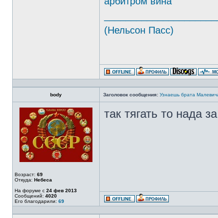
арбитром вина
_____________________
(Нельсон Пасс)
body
Заголовок сообщения:
Узнаешь брата Малевич
так тягать то нада з
Возраст:
69
Откуда:
Небеса
На форуме с
24 фев 2013
Сообщений:
4020
Его благодарили:
69