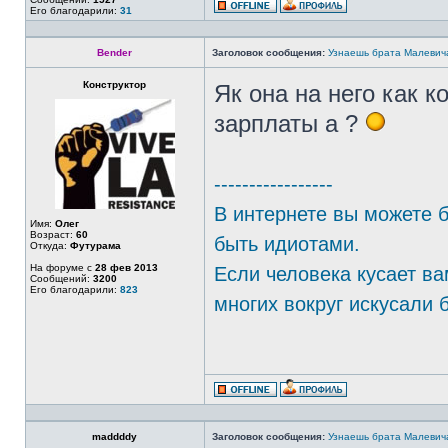
Его благодарили:
31
Bender
Заголовок сообщения:
Узнаешь брата Малевич
Конструктор
Як она на него как 
зарплаты а ?
-----------------
В интернете вы можете б
Имя:
Олег
Возраст:
60
быть идиотами.
Откуда:
Футурама
На форуме с
28 фев 2013
Если человека кусает ва
Сообщений:
3200
Его благодарили:
823
многих вокруг искусали 
maddddy
Заголовок сообщения:
Узнаешь брата Малевич