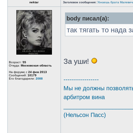
nektar
Заголовок сообщения:
Узнаешь брата Малевич
body писал(а):
так тягать то нада з
За уши!
Возраст:
55
Откуда:
Московская область
На форуме с
24 фев 2013
Сообщений:
10179
-----------------
Его благодарили:
2088
Мы не должны позволять
арбитром вина
_____________________
(Нельсон Пасс)