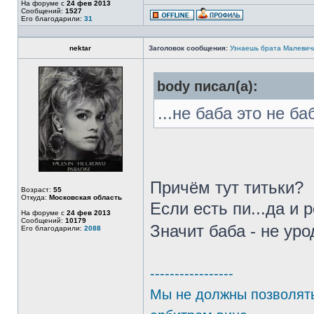
На форуме с
24 фев 2013
Сообщений:
1527
Его благодарили:
31
nektar
Заголовок сообщения:
Узнаешь брата Малевич
body писал(а):
...не баба это не баб
Причём тут титьки?
Возраст:
55
Откуда:
Московская область
Если есть пи...да и р
На форуме с
24 фев 2013
Сообщений:
10179
Значит баба - не уро
Его благодарили:
2088
-----------------
Мы не должны позволять