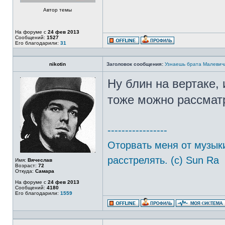
Автор темы
На форуме с
24 фев 2013
Сообщений:
1527
Его благодарили:
31
nikotin
Заголовок сообщения:
Узнаешь брата Малевич
Ну блин на вертаке,
тоже можно рассматр
-----------------
Оторвать меня от музыки
расстрелять. (с) Sun Ra
Имя:
Вячеслав
Возраст:
72
Откуда:
Самара
На форуме с
24 фев 2013
Сообщений:
4180
Его благодарили:
1559