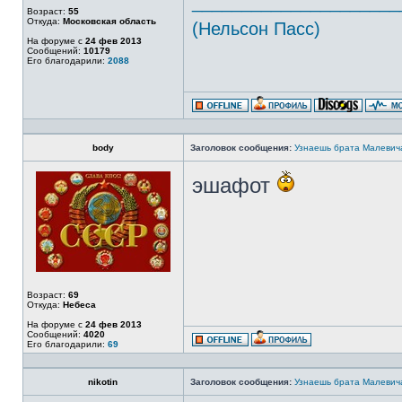
_____________________
Возраст:
55
Откуда:
Московская область
(Нельсон Пасс)
На форуме с
24 фев 2013
Сообщений:
10179
Его благодарили:
2088
body
Заголовок сообщения:
Узнаешь брата Малевич
эшафот
Возраст:
69
Откуда:
Небеса
На форуме с
24 фев 2013
Сообщений:
4020
Его благодарили:
69
nikotin
Заголовок сообщения:
Узнаешь брата Малевич