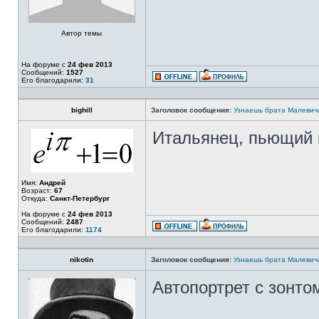
Автор темы
На форуме с
24 фев 2013
Сообщений:
1527
Его благодарили:
31
bighill
Заголовок сообщения:
Узнаешь брата Малевич
Итальянец, пьющий
Имя:
Андрей
Возраст:
67
Откуда:
Санкт-Петербург
На форуме с
24 фев 2013
Сообщений:
2487
Его благодарили:
1174
nikotin
Заголовок сообщения:
Узнаешь брата Малевич
Автопортрет с зонто