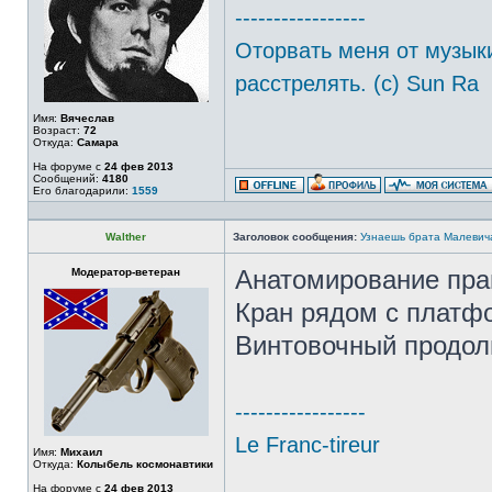
-----------------
Оторвать меня от музыки
расстрелять. (с) Sun Ra
Имя:
Вячеслав
Возраст:
72
Откуда:
Самара
На форуме с
24 фев 2013
Сообщений:
4180
Его благодарили:
1559
Walther
Заголовок сообщения:
Узнаешь брата Малевич
Модератор-ветеран
Анатомирование прав
Кран рядом с платф
Винтовочный продол
-----------------
Le Franc-tireur
Имя:
Михаил
Откуда:
Колыбель космонавтики
На форуме с
24 фев 2013