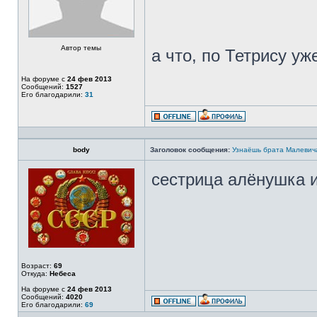
Автор темы
а что, по Тетрису уж
На форуме с
24 фев 2013
Сообщений:
1527
Его благодарили:
31
body
Заголовок сообщения:
Узнаёшь брата Малевич
сестрица алёнушка 
Возраст:
69
Откуда:
Небеса
На форуме с
24 фев 2013
Сообщений:
4020
Его благодарили:
69