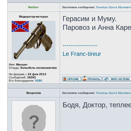
Walther
Заголовок сообщения:
Узнаёшь брата Малевич
Модератор-ветеран
Герасим и Муму.
Паровоз и Анна Каре
-----------------
Le Franc-tireur
Имя:
Михаил
Откуда:
Колыбель космонавтики
На форуме с
24 фев 2013
Сообщений:
18392
Его благодарили:
9280
Nesprosta
Заголовок сообщения:
Узнаёшь брата Малевич
Бодя, Доктор, тепле