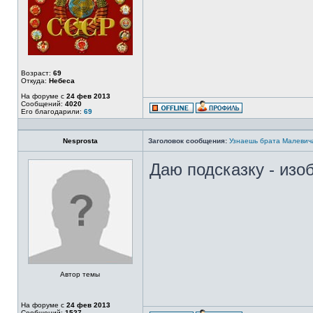
Возраст:
69
Откуда:
Небеса
На форуме с
24 фев 2013
Сообщений:
4020
Его благодарили:
69
Nesprosta
Заголовок сообщения:
Узнаешь брата Малевич
Даю подсказку - из
Автор темы
На форуме с
24 фев 2013
Сообщений:
1527