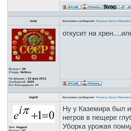
body
Заголовок сообщения:
Узнаешь брата Малевич
откусит на хрен....и
Возраст:
69
Откуда:
Небеса
На форуме с
24 фев 2013
Сообщений:
4020
Его благодарили:
69
bighill
Заголовок сообщения:
Узнаешь брата Малевич
Ну у Каземира был и
негров в пещере глу
Уборка урожая помид
Имя:
Андрей
Возраст:
67