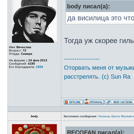
body писал(а):
да висилица это что
Тогда уж скорее гил
Имя:
Вячеслав
Возраст:
72
Откуда:
Самара
-----------------
На форуме с
24 фев 2013
Сообщений:
4180
Оторвать меня от музыки
Его благодарили:
1559
расстрелять. (с) Sun Ra
body
Заголовок сообщения:
Узнаешь брата Малевич
RECOFAN писал(а):