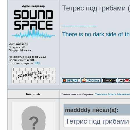
Администратор
Тетрис под грибами (
-----------------
There is no dark side of the
Имя:
Алексей
Возраст:
43
Откуда:
Москва
На форуме с
24 фев 2013
Сообщений:
4890
Его благодарили:
821
Nesprosta
Заголовок сообщения:
Узнаешь брата Малевич
maddddy писал(а):
Тетрис под грибами 