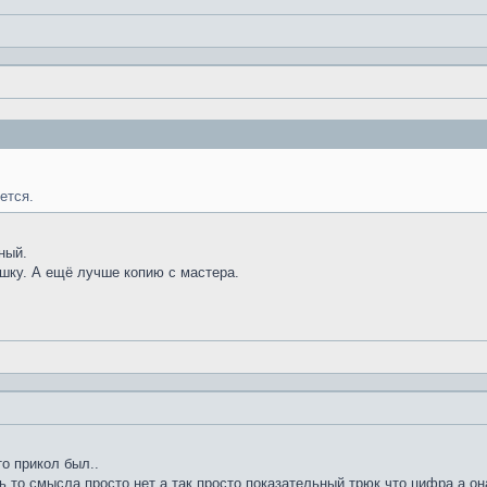
ется.
ный.
ку. А ещё лучше копию с мастера.
о прикол был..
ть то смысла просто нет а так просто показательный трюк что цифра а 