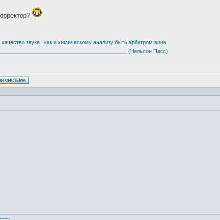
корректор?
качество звука , как и химическому анализу быть арбитром вина
___________________________________________ (Нельсон Пасс)
!