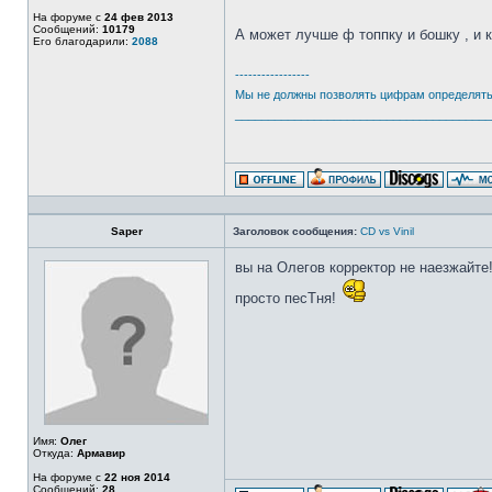
На форуме с
24 фев 2013
Сообщений:
10179
А может лучше ф топпку и бошку , и 
Его благодарили:
2088
-----------------
Мы не должны позволять цифрам определять 
_______________________________________
Saper
Заголовок сообщения:
CD vs Vinil
вы на Олегов корректор не наезжайте
просто песТня!
Имя:
Олег
Откуда:
Армавир
На форуме с
22 ноя 2014
Сообщений:
28