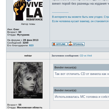
винил порой без разницы на издания 
-----------------
В интернете вы можете быть кем угодно. Стр
Если человека кусает вампир, он становится
Автор темы
Имя:
Олег
Возраст:
60
Откуда:
Футурама
На форуме с
28 фев 2013
Сообщений:
3200
Его благодарили:
823
nektar
Заголовок сообщения:
CD vs Vinil
Bender писал(а):
Так вот отличить CD от винила как 
Bender писал(а):
Использовалась МС головка и собс
Возраст:
55
Откуда:
Московская область