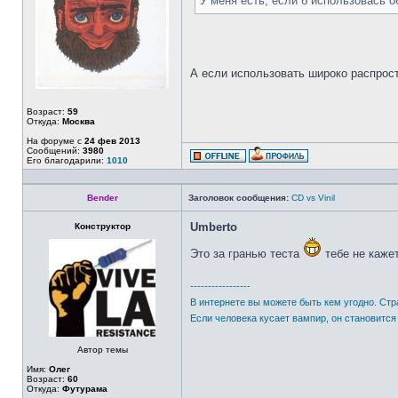
У меня есть, если б использовась 
А если использовать широко распрос
Возраст:
59
Откуда:
Москва
На форуме с
24 фев 2013
Сообщений:
3980
Его благодарили:
1010
Bender
Заголовок сообщения:
CD vs Vinil
Umberto
Конструктор
Это за гранью теста
тебе не каже
-----------------
В интернете вы можете быть кем угодно. Стр
Если человека кусает вампир, он становится
Автор темы
Имя:
Олег
Возраст:
60
Откуда:
Футурама