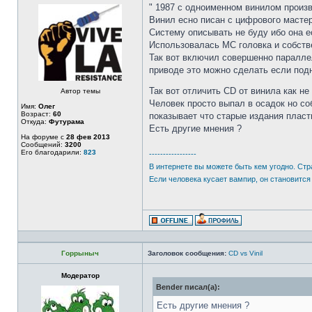
" 1987 с одноименном винилом произв
Винил есно писан с цифрового мастера
Систему описывать не буду ибо она е
Использовалась МС головка и собств
Так вот включил совершенно параллел
приводе это можно сделать если под
Так вот отличить CD от винила как н
Автор темы
Человек просто выпал в осадок но со
Имя:
Олег
Возраст:
60
показывает что старые издания плас
Откуда:
Футурама
Есть другие мнения ?
На форуме с
28 фев 2013
Сообщений:
3200
Его благодарили:
823
-----------------
В интернете вы можете быть кем угодно. Стр
Если человека кусает вампир, он становится
Горрыныч
Заголовок сообщения:
CD vs Vinil
Модератор
Bender писал(а):
Есть другие мнения ?