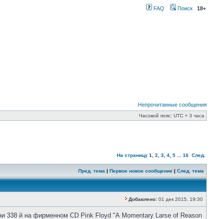
FAQ
Поиск
18+
Непрочитанные сообщения
Часовой пояс: UTC + 3 часа
На страницу
1
,
2
,
3
,
4
,
5
...
16
След.
Пред. тема
|
Первое новое сообщение
|
След. тема
Добавлено:
01 дек 2015, 19:30
и 338 й на фирменном CD Pink Floyd "А Momentary Larse of Reason