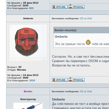
На форуме с
28 фев 2013
Сообщений:
3200
Его благодарили:
823
Umberto
Заголовок сообщения:
CD vs Vinil
Bender писал(а):
Umberto
Это за гранью теста
тебе не каж
Согласен. Но, и сам тест бессмыслен
Сравнил бы первопресс DSOM и сидиш
Вопросов бы не осталось.
Возраст:
59
Откуда:
Москва
На форуме с
24 фев 2013
Сообщений:
3980
Его благодарили:
1010
Bender
Заголовок сообщения:
CD vs Vinil
Umberto
Конструктор
Да собственно не тест а вообще прост
Сравнивать мастер кстати где их бра