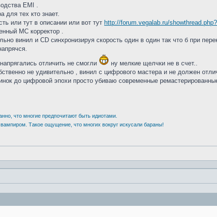
одства EMI .
 для тех кто знает.
сть или тут в описании или вот тут
http://forum.vegalab.ru/showthread.php
енный МС корректор .
ьно винил и CD синхронизируя скорость один в один так что б при пер
напрячся.
е напрягались отличить не смогли
ну мелкие щелчки не в счет..
бственно не удивительно , винил с цифрового мастера и не должен отли
тинок до цифровой эпохи просто убиваю современные ремастерированные
анно, что многие предпочитают быть идиотами.
 вампиром. Такое ощущение, что многих вокруг искусали бараны!