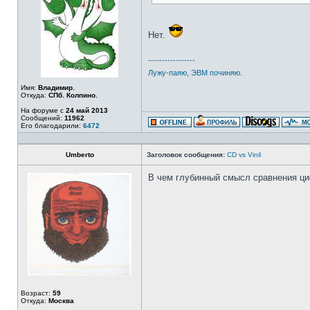
Нет.
-----------------
Лужу-паяю, ЭВМ починяю.
Имя:
Владимир.
Откуда:
СПб. Колпино.
На форуме с
24 май 2013
Сообщений:
11962
Его благодарили:
6472
Umberto
Заголовок сообщения:
CD vs Vinil
В чем глубинный смысл сравнения ц
Возраст:
59
Откуда:
Москва