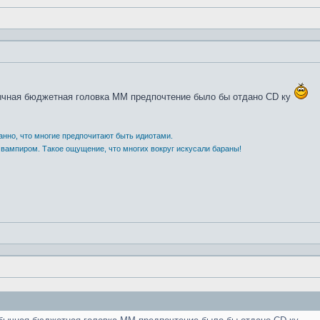
бычная бюджетная головка ММ предпочтение было бы отдано CD ку
анно, что многие предпочитают быть идиотами.
 вампиром. Такое ощущение, что многих вокруг искусали бараны!