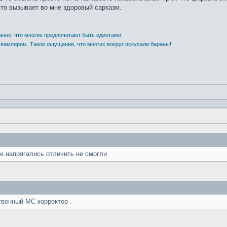
что вызывает во мне здоровый сарказм.
анно, что многие предпочитают быть идиотами.
 вампиром. Такое ощущение, что многих вокруг искусали бараны!
не напрягались отличить не смогли
твенный МС корректор .