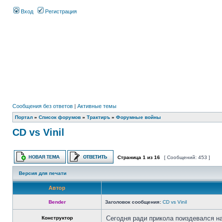
Вход
Регистрация
Сообщения без ответов
|
Активные темы
Портал
»
Список форумов
»
Трактиръ
»
Форумные войны
CD vs Vinil
Страница
1
из
16
[ Сообщений: 453 ]
Версия для печати
Автор
Bender
Заголовок сообщения:
CD vs Vinil
Сегодня ради прикола поиздевался на
Конструктор