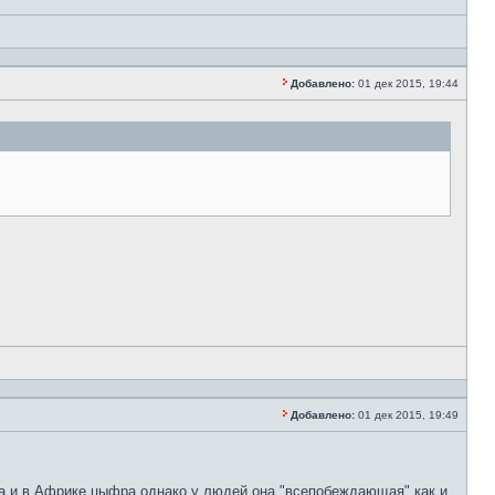
Добавлено:
01 дек 2015, 19:44
Добавлено:
01 дек 2015, 19:49
она и в Африке цыфра однако у людей она "всепобеждающая" как и