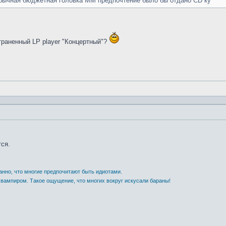
обычная бюджетная головка ММ предпочтение было бы отдано CD ку
траненный LP player "Концертный"?
тся.
анно, что многие предпочитают быть идиотами.
 вампиром. Такое ощущение, что многих вокруг искусали бараны!