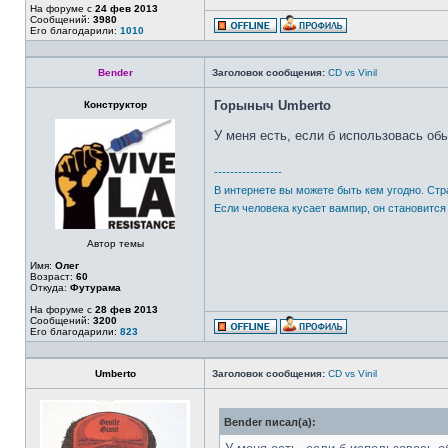
На форуме с
24 фев 2013
Сообщений:
3980
Его благодарили:
1010
Bender
Заголовок сообщения:
CD vs Vinil
Горыныч
Umberto
Конструктор
У меня есть, если б использовась о
-----------------
В интернете вы можете быть кем угодно. Стр
Если человека кусает вампир, он становится
Автор темы
Имя:
Олег
Возраст:
60
Откуда:
Футурама
На форуме с
28 фев 2013
Сообщений:
3200
Его благодарили:
823
Umberto
Заголовок сообщения:
CD vs Vinil
Bender писал(а):