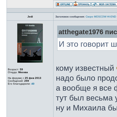
Jedi
Заголовок сообщения:
Скоро MOSCOW HI-END
atthegate1976 пис
И это говорит 
кому известный
Возраст:
59
Откуда:
Москва
надо было продол
На форуме с
25 фев 2013
Сообщений:
259
Его благодарили:
40
а вообще я все 
тут был весьма у
ну и Михаила б