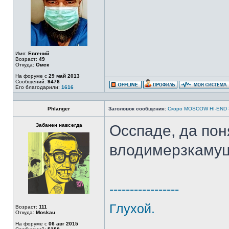
Имя:
Евгений
Возраст:
49
Откуда:
Омск
На форуме с
29 май 2013
Сообщений:
9476
Его благодарили:
1616
Phlanger
Заголовок сообщения:
Скоро MOSCOW HI-END
Забанен навсегда
Осспаде, да пон
влодимерзкамуц
-----------------
Глухой.
Возраст:
111
Откуда:
Moskau
На форуме с
06 авг 2015