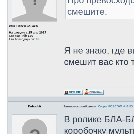
Про превосход
смешите.
Имя:
Павел Санаев
На форуме с
25 апр 2017
Сообщений:
126
Его благодарили:
35
Я не знаю, где 
смешит вас кто т
Dubochit
Заголовок сообщения:
Скоро MOSCOW HI-END
В ролике БЛА-Б
коробочку муль