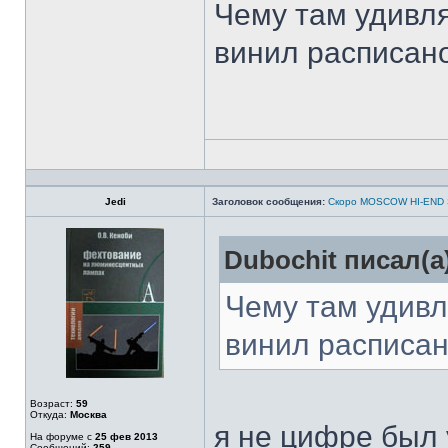
Чему там удивля
винил расписано
Jedi
Заголовок сообщения:
Скоро MOSCOW HI-END
Dubochit писал(а
Чему там удивл
винил расписано
Возраст:
59
Откуда:
Москва
я не цифре был 
На форуме с
25 фев 2013
Сообщений:
259