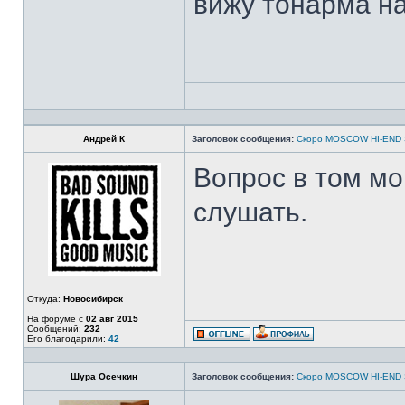
вижу тонарма на
Андрей К
Заголовок сообщения:
Скоро MOSCOW HI-END
Вопрос в том мо
слушать.
Откуда:
Новосибирск
На форуме с
02 авг 2015
Сообщений:
232
Его благодарили:
42
Шура Осечкин
Заголовок сообщения:
Скоро MOSCOW HI-END