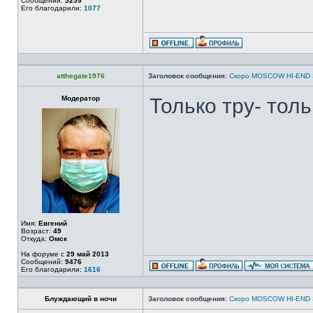
Сообщений:
5259
Его благодарили:
1077
atthegate1976
Заголовок сообщения:
Скоро MOSCOW HI-END
Модератор
Только тру- тол
Имя:
Евгений
Возраст:
49
Откуда:
Омск
На форуме с
29 май 2013
Сообщений:
9476
Его благодарили:
1616
Блуждающий в ночи
Заголовок сообщения:
Скоро MOSCOW HI-END