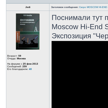
Jedi
Заголовок сообщения:
Скоро MOSCOW HI-END
Поснимали тут 
Moscow Hi-End S
Экспозиция "Че
Возраст:
59
Откуда:
Москва
На форуме с
25 фев 2013
Сообщений:
259
Его благодарили:
40