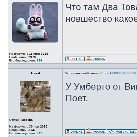
Что там Два То
новшество како
На форуме с
11 июн 2014
Сообщений:
2978
Его благодарили:
726
Aureal
Заголовок сообщения:
Скоро MOSCOW HI-END
У Умберто от Ви
Поет.
Откуда:
Москва
На форуме с
30 ноя 2015
Сообщений:
2131
Его благодарили:
347