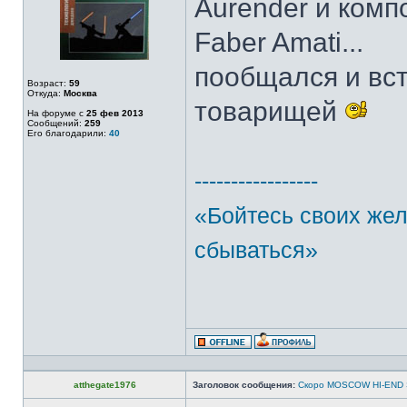
Aurender и компо
Faber Amati...
пообщался и вст
Возраст:
59
Откуда:
Москва
товарищей
На форуме с
25 фев 2013
Сообщений:
259
Его благодарили:
40
-----------------
«Бойтесь своих же
сбываться»
atthegate1976
Заголовок сообщения:
Скоро MOSCOW HI-END