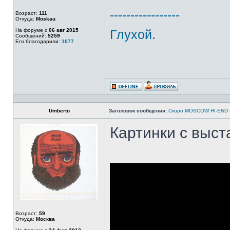
-----------------
Возраст:
111
Откуда:
Moskau
На форуме с
06 авг 2015
Глухой.
Сообщений:
5259
Его благодарили:
1077
Umberto
Заголовок сообщения:
Скоро MOSCOW HI-END
Картинки с выст
Возраст:
59
Откуда:
Москва