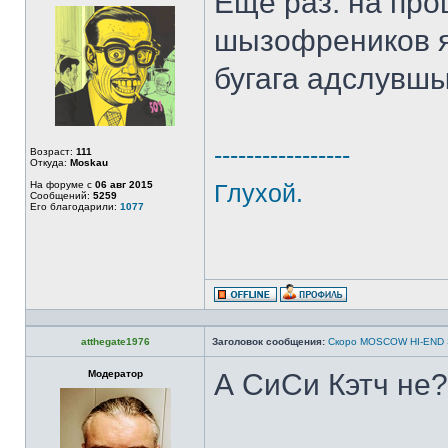
Ещё раз: на пр
шызофреников я
бугага адслувш
-----------------
Возраст:
111
Откуда:
Moskau
На форуме с
06 авг 2015
Глухой.
Сообщений:
5259
Его благодарили:
1077
atthegate1976
Заголовок сообщения:
Скоро MOSCOW HI-END
Модератор
А СиСи Кэтч не