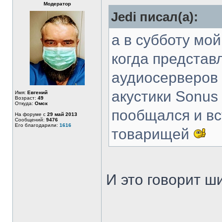
Модератор
Jedi писал(а):
а в субботу мо
когда представ
аудиосерверов 
акустики Sonus 
Имя:
Евгений
Возраст:
49
Откуда:
Омск
пообщался и вс
На форуме с
29 май 2013
Сообщений:
9476
Его благодарили:
1616
товарищей
И это говорит 