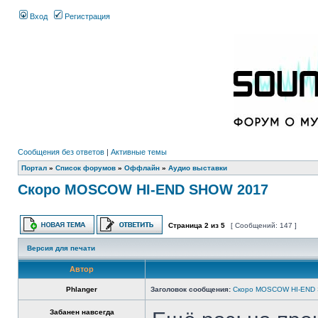
Вход
Регистрация
Сообщения без ответов
|
Активные темы
Портал
»
Список форумов
»
Оффлайн
»
Аудио выставки
Скоро MOSCOW HI-END SHOW 2017
Страница
2
из
5
[ Сообщений: 147 ]
Версия для печати
Автор
Phlanger
Заголовок сообщения:
Скоро MOSCOW HI-END
Забанен навсегда